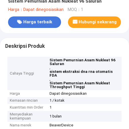
Sistem Pemurnian Asam Nukleat 96 Saluran
Harga：Dapat dinegosiasikan
MOQ：1
Harga terbaik
Hubungi sekarang
Deskripsi Produk
Sistem Pemurnian Asam Nukleat 96
Saluran
,
sistem ekstraksi dna rna otomatis
Cahaya Tinggi
FDA
,
Sistem Pemurnian Asam Nukleat
Throughput Tinggi
Harga
Dapat dinegosiasikan
Kemasan rincian
1 / kotak
Kuantitas min Order
1
Menyediakan
1 bulan
kemampuan
Nama merek
BeaverDevice