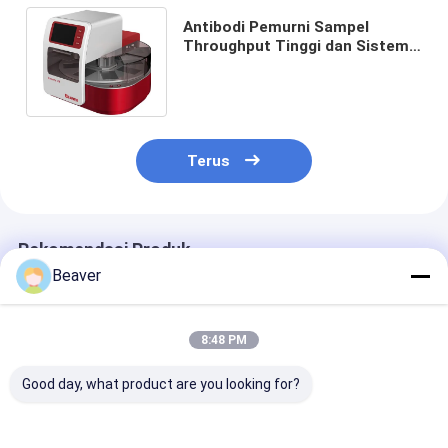
Antibodi Pemurni Sampel
Throughput Tinggi dan Sistem
Pemurnian Asam Nukleat 96
Saluran
Terus
Rekomendasi Produk
Beaver
8:48 PM
Good day, what product are you looking for?
Protein Pemurni
Desktop Sistem
Sistem Pemur