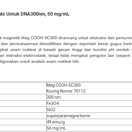
ads Untuk DNA
300nm, 50 mg/mL
k magnetik Mag COOH-SC300 dirancang untuk ekstraksi dan pemurnian
k dan permukaannya dimodifikasi dengan sejumlah besar gugus karb
kat asam nukleat di bawah garam tinggi dan kondisi pH rendah mel
dan interaksi elektrostatik, tetapi tidak mengikat pengotor lain (sepert
digunakan untuk analisis asam nukleat hilir.
Mag COOH-SC300
Kucing.Nomor 70112
300 nm
Fe3O4
SiO2
superparamagnetisme
49 emu/g
50 mg/mL