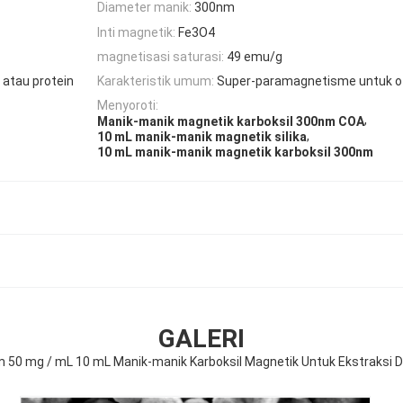
Diameter manik:
300nm
Inti magnetik:
Fe3O4
magnetisasi saturasi:
49 emu/g
atau protein
Karakteristik umum:
Super-paramagnetisme untuk o
Menyoroti:
,
Manik-manik magnetik karboksil 300nm COA
,
10 mL manik-manik magnetik silika
10 mL manik-manik magnetik karboksil 300nm
GALERI
 50 mg / mL 10 mL Manik-manik Karboksil Magnetik Untuk Ekstraksi 