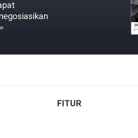
apat
negosiasikan
ga
FITUR