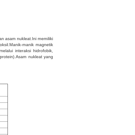
 asam nukleat.Ini memiliki
oksil.Manik-manik magnetik
alui interaksi hidrofobik,
i protein).Asam nukleat yang