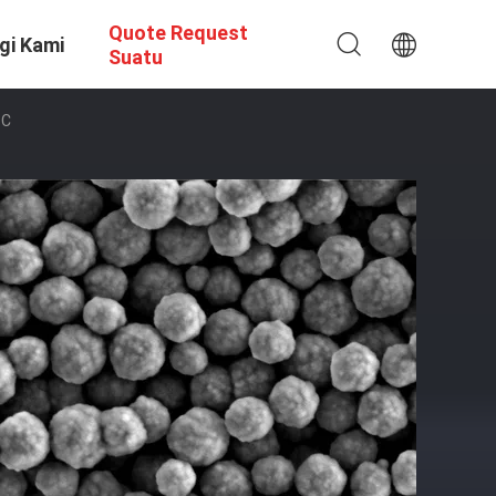
Quote Request
gi Kami
Suatu
SC