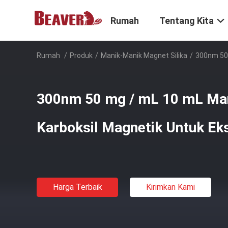
Rumah
Tentang Kita
Rumah
/
Produk
/
Manik-Manik Magnet Silika
/
300nm 50 
300nm 50 mg / mL 10 mL Ma
Karboksil Magnetik Untuk Ek
Harga Terbaik
Kirimkan Kami