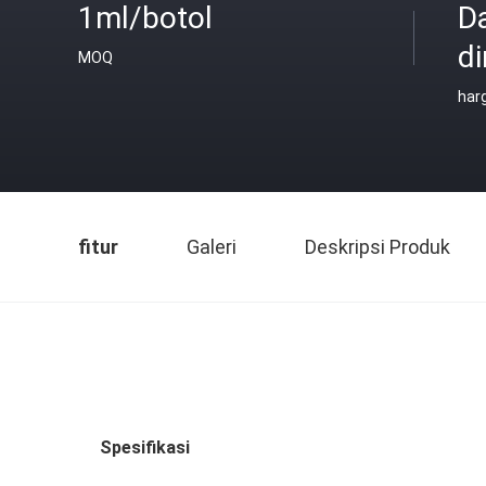
1ml/botol
D
di
MOQ
har
fitur
Galeri
Deskripsi Produk
Spesifikasi