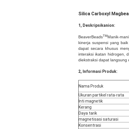
Silica Carboxyl Magbe
1, Deskripsikan
ion
:
TM
BeaverBeads
Manik-mani
kinerja suspensi yang bai
dapat secara khusus mengi
interaksi ikatan hidrogen, 
diekstraksi dapat langsung 
2, Informasi Produk:
Nama Produk
Ukuran partikel rata-rata
Inti magnetik
Kerang
Daya tarik
magnetisasi saturasi
Konsentrasi