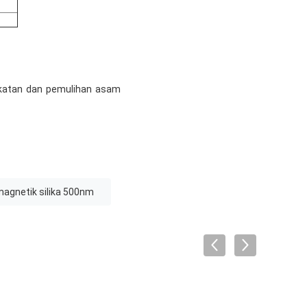
gikatan dan pemulihan asam
agnetik silika 500nm