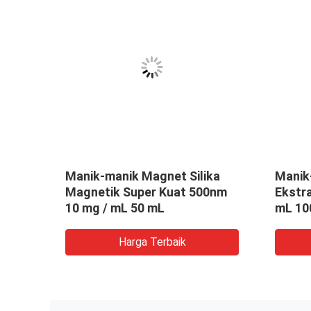
Manik-manik Magnet Silika
Manik
50 mg
Magnetik Super Kuat 500nm
Ekstr
10 mg / mL 50 mL
mL 10
Harga Terbaik