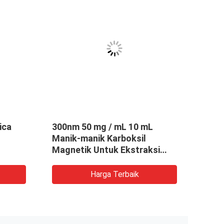
ica
300nm 50 mg / mL 10 mL
Mani
Manik-manik Karboksil
Fe3O
Magnetik Untuk Ekstraksi
PC 3
DNA SC
Harga Terbaik