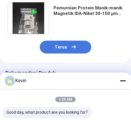
Pemurnian Protein Manik-manik
Magnetik IDA-Nikel 30-150 μm
10% Persentase Volume 5 mL
Terus
Rekomendasi Produk
Kevin
1:29 AM
Good day, what product are you looking for?
30-150 Mikron
30-150 μm Agarose
Manik-manik