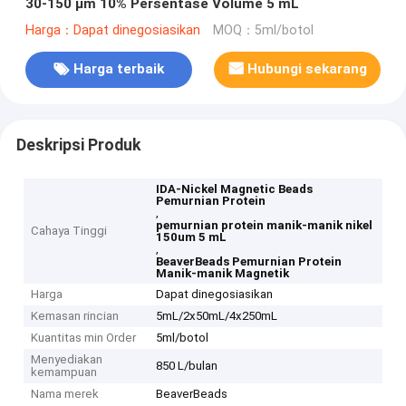
30-150 μm 10% Persentase Volume 5 mL
Harga：Dapat dinegosiasikan
MOQ：5ml/botol
Harga terbaik
Hubungi sekarang
Deskripsi Produk
IDA-Nickel Magnetic Beads
Pemurnian Protein
,
pemurnian protein manik-manik nikel
Cahaya Tinggi
150um 5 mL
,
BeaverBeads Pemurnian Protein
Manik-manik Magnetik
Harga
Dapat dinegosiasikan
Kemasan rincian
5mL/2x50mL/4x250mL
Kuantitas min Order
5ml/botol
Menyediakan
850 L/bulan
kemampuan
Nama merek
BeaverBeads