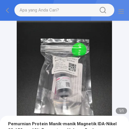
1
/
1
Pemurnian Protein Manik-manik Magnetik IDA-Nikel