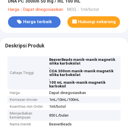
DNA PC 300nm 50 mg / mL 100 mL
Harga：Dapat dinegosiasikan
MOQ：1ml/botol
Harga terbaik
Hubungi sekarang
Deskripsi Produk
BeaverBeads manik-manik magnetik
silika karboksilat
,
COA 300nm manik-manik magnetik
Cahaya Tinggi
silika karboksilat
,
100 mL manik-manik magnetik
karboksil
Harga
Dapat dinegosiasikan
Kemasan rincian
1mL/10mL/100mL
Kuantitas min Order
1ml/botol
Menyediakan
850 L/bulan
kemampuan
Nama merek
BeaverBeads