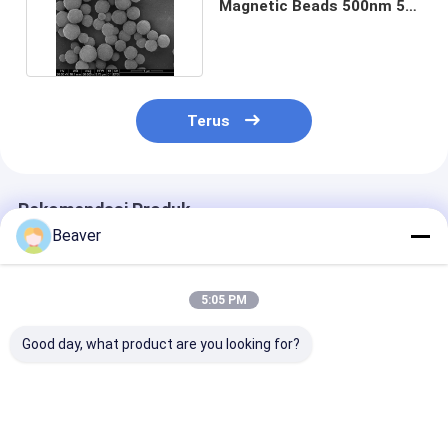
Magnetic Beads 500nm 50
mg / mL 50 mL
Terus
Rekomendasi Produk
Beaver
5:05 PM
Good day, what product are you looking for?
BeaverBeads
BeaverBeads Total
Manik-manik
Magrose DEAE manik
Aflatoxin
Magnetik Anti
magnetik
Purification Kit
DYKDDDDK