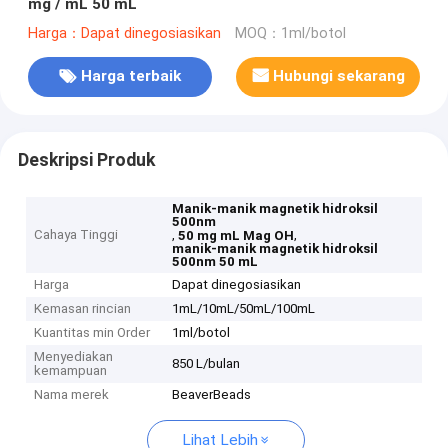
mg / mL 50 mL
Harga：Dapat dinegosiasikan
MOQ：1ml/botol
Harga terbaik
Hubungi sekarang
Deskripsi Produk
Manik-manik magnetik hidroksil
500nm
Cahaya Tinggi
,
,
50 mg mL Mag OH
manik-manik magnetik hidroksil
500nm 50 mL
Harga
Dapat dinegosiasikan
Kemasan rincian
1mL/10mL/50mL/100mL
Kuantitas min Order
1ml/botol
Menyediakan
850 L/bulan
kemampuan
Nama merek
BeaverBeads
Lihat Lebih