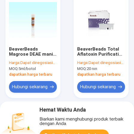
BeaverBeads
BeaverBeads Total
Magrose DEAE manik
Aflatoxin Purification
magnetik
Kit Dengan Metode
Harga:
Dapat dinegosiasikan
Harga:
Dapat dinegosiasikan
Fe3O4 Magnetic
MOQ:
5ml/botol
MOQ:
20 rxn
Beads
dapatkan harga terbaru
dapatkan harga terbaru
Hubungi sekarang
Hubungi sekarang
Hemat Waktu Anda
Biarkan kami menghubungi produk terbaik
dengan Anda.