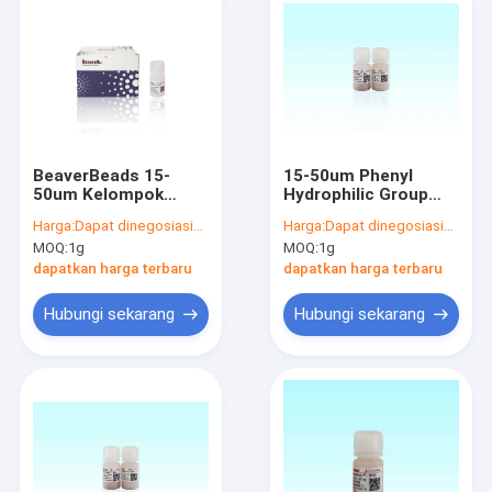
BeaverBeads 15-
15-50um Phenyl
50um Kelompok
Hydrophilic Group
Asam Sulfonik MCX
FeO HLB
Harga:
Dapat dinegosiasikan
Harga:
Dapat dinegosiasikan
NanoPartikel Manik
NanoParticles Untuk
MOQ:
1g
MOQ:
1g
Manik
Manik Manik Fe3O4
Inti Magnetik
dapatkan harga terbaru
dapatkan harga terbaru
Hubungi sekarang
Hubungi sekarang
Rumah
Produk
Video