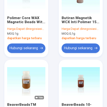
Tampilan VR
Tentang kita
Polimer Core WAX
Butiran Magnetik
Magnetic Beads With
WCX Inti Polimer 15-
Wisata pabrik
Copolymer
50μm dengan Inti
Harga:
Dapat dinegosiasikan
Harga:
Dapat dinegosiasikan
Adsorbent Substrate
Magnetik Fe3O4 dan
MOQ:
1g
MOQ:
0,1g
Fe3O4 Magnetic Core
Luas Permukaan
Kontrol kualitas
BeaverBeads MSPE
Spesifik Tinggi 700-
dapatkan harga terbaru
dapatkan harga terbaru
WAX 15-50μm
850 M2/g
Hubungi kami
Hubungi sekarang
Hubungi sekarang
Quote request suatu
Manik-manik Magnet Silika
Manik-manik Polimer Magnetik
Manik-manik Agarosa Magnetik
BeaverBeadsTM
BeaverBeads 10-