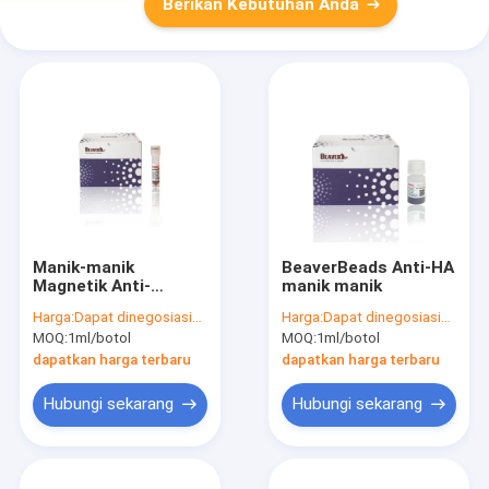
Berikan Kebutuhan Anda
Manik-manik
BeaverBeads Anti-HA
Magnetik Anti-
manik manik
DYKDDDDK
Harga:
Dapat dinegosiasikan
Harga:
Dapat dinegosiasikan
BeaverBeads™
MOQ:
1ml/botol
MOQ:
1ml/botol
dapatkan harga terbaru
dapatkan harga terbaru
Hubungi sekarang
Hubungi sekarang