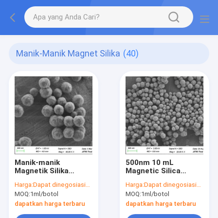
Manik-Manik Magnet Silika
(40)
Manik-manik
500nm 10 mL
Magnetik Silika
Magnetic Silica
Fe3O4 Untuk
Beads DNA Isolasi
Harga:
Dapat dinegosiasikan
Harga:
Dapat dinegosiasikan
Ekstraksi RNA PC
Untuk Ekstraksi DNA
MOQ:
1ml/botol
MOQ:
1ml/botol
300nm 50 mg / mL 10
mL
dapatkan harga terbaru
dapatkan harga terbaru