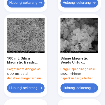
Hubungi sekarang
Hubungi sekarang
100 mL Silica
Silane Magnetic
Magnetic Beads
Beads Untuk
Untuk Ekstraksi DNA
Ekstraksi DNA 1μm
Harga:
Dapat dinegosiasikan
Harga:
Dapat dinegosiasikan
Dengan Magnet
50 mg / mL 10 mL
MOQ:
1ml/botol
MOQ:
1ml/botol
Super Kuat
dapatkan harga terbaru
dapatkan harga terbaru
Hubungi sekarang
Hubungi sekarang