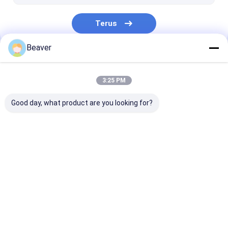
Sistem Pemurnian Asam Nukleat
Terus
Beaver
Kategori Kami
3:25 PM
Good day, what product are you looking for?
Manik-manik Magnet
Manik-manik
Manik-manik
Silika
Polimer Magnetik
Agarosa Magn
Rumah
Tentang
Hubungi
Desktop
kita
kami
Site
Sitemap
Privacy Policy